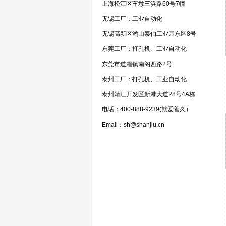
上海松江区车墩三浜路60号7幢
无锡工厂：工业自动化
无锡高新区鸿山泰伯工业园东区8号
东莞工厂：打孔机、工业自动化
东莞市道滘镇南阁西路2号
泰州工厂：打孔机、工业自动化
泰州靖江开发区新港大道28号4A栋
电话：400-888-9239(就爱善久）
Email：sh@shanjiu.cn